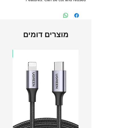
LP401
מוצרים דומים
דגמי א