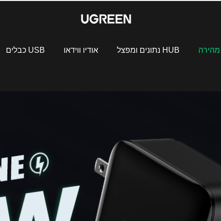
מהירה
HUB נתונים ומפצל
אודיו ווידאו
USB כבלים