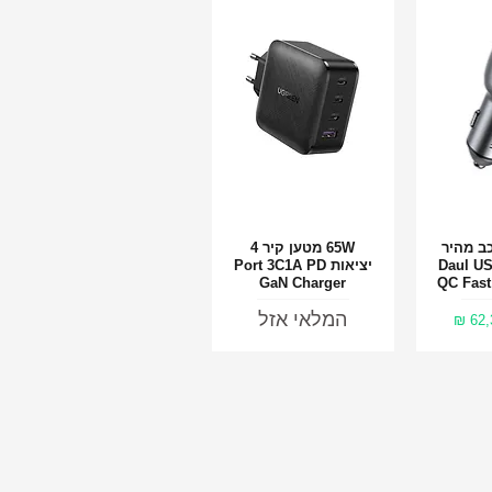
רכב מהיר
65W מטען קיר 4
ירה
תצוגה מהירה
יציאות Daul USB
יציאות Port 3C1A PD
GaN Charger
QC Fast
המלאי אזל
יר מבצע
62,3