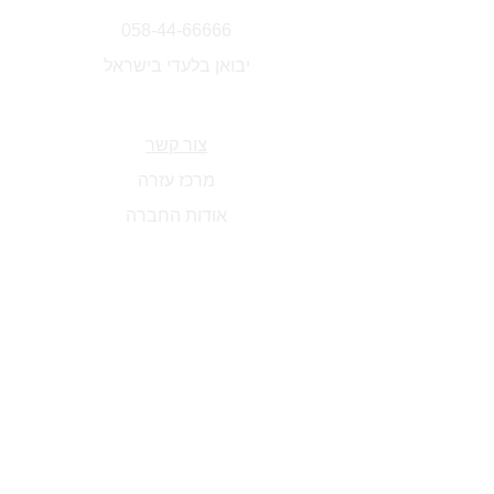
דרך בן גוריון 41 בת-ים
058-44-66666
יבואן בלעדי בישראל
צור קשר
מרכז עזרה
אודות החברה
משלוחים והחזרים
תנאים והגבלות
שיטות תשלום
שאלות נפוצות